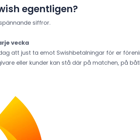
ish egentligen?
spännande siffror.
arje vecka
 idag att just ta emot Swishbetalningar för er föreni
vare eller kunder kan stå där på matchen, på båtkl