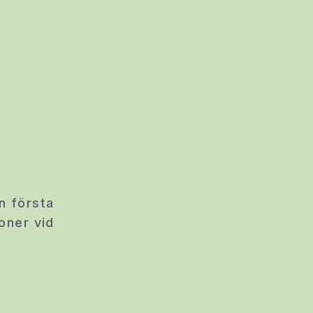
n första
oner vid