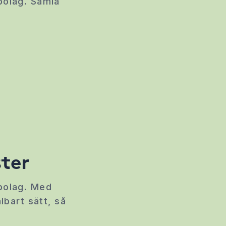
bolag. Samla
ter
bolag. Med
lbart sätt, så