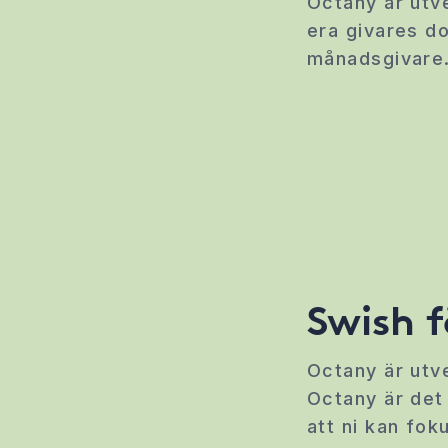
Octany är utv
era givares do
månadsgivare
Swish 
Octany är utv
Octany är det 
att ni kan fok