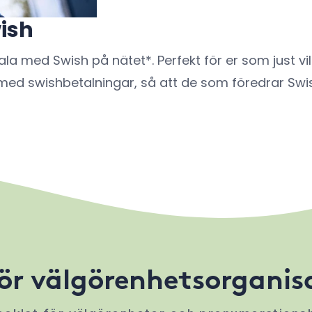
ish
la med Swish på nätet*. Perfekt för er som just vil
där med swishbetalningar, så att de som föredrar S
ör välgörenhetsorganis