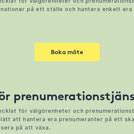
ecklat för välgörenheter och prenumerations
nationer på ett ställe och hantera enkelt era
.
Boka möte
för prenumerationstjäns
ecklat för välgörenheter och prenumerations
lätt att hantera era prenumeranter på ett ska
usera på att växa.