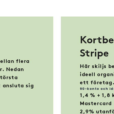
Kortbe
Stripe
ellan flera
Här skiljs 
er. Nedan
ideell orga
största
ett företag
 ansluta sig
90-konto och id
1,4 % + 1,8 
Mastercard
2,9% utanfö