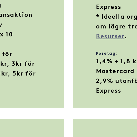
g
Express
ansaktion
* Ideella or
v
om lägre tr
x 10
Resurser
.
 för
Företag:
1,4% + 1,8 k
kr, 3kr för
Mastercar
kr, 5kr för
2,9% utanfö
.
Express