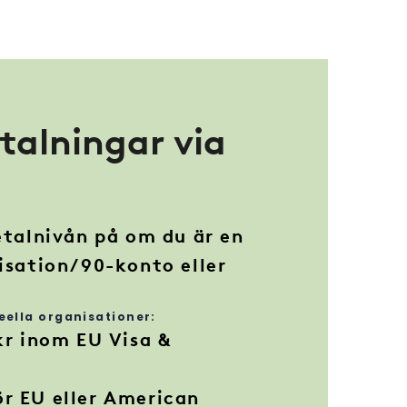
talningar via
betalnivån på om du är en
nisation/90-konto eller
.
eella organisationer:
kr inom EU Visa &
r EU eller American