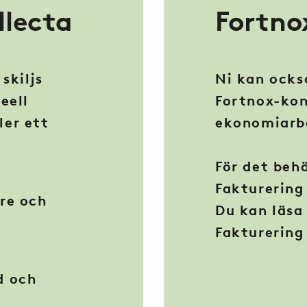
llecta
Fortno
skiljs
Ni kan ocks
eell
Fortnox-kon
ler ett
ekonomiarb
För det beh
Fakturering
re och
Du kan läsa
Fakturerin
d och