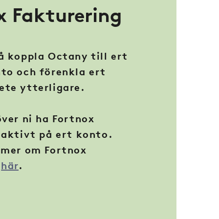
x Fakturering
å koppla Octany till ert
to och förenkla ert
ete ytterligare.
över ni ha Fortnox
 aktivt på ert konto.
 mer om Fortnox
g
här
.